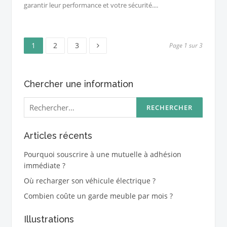
garantir leur performance et votre sécurité....
Page
Page
Page
Pagination
1
2
3
Page 1 sur 3
des
Chercher une information
publications
Rechercher :
Articles récents
Pourquoi souscrire à une mutuelle à adhésion
immédiate ?
Où recharger son véhicule électrique ?
Combien coûte un garde meuble par mois ?
Illustrations