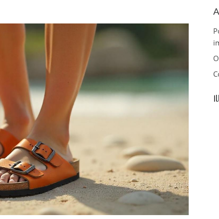
A
P
i
O
C
I