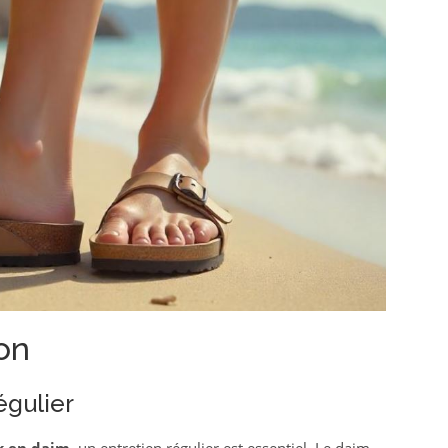
on
égulier