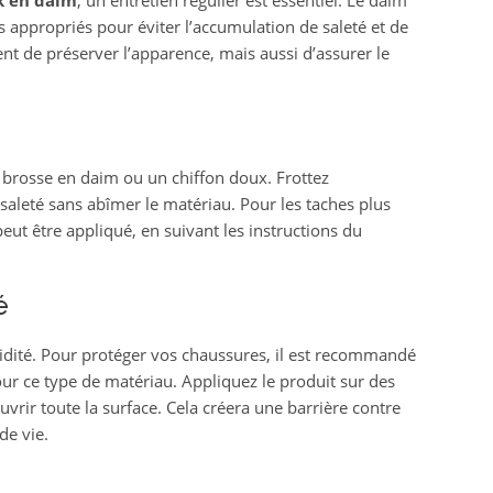
k en daim
, un entretien régulier est essentiel. Le daim
s appropriés pour éviter l’accumulation de saleté et de
t de préserver l’apparence, mais aussi d’assurer le
ne brosse en daim ou un chiffon doux. Frottez
saleté sans abîmer le matériau. Pour les taches plus
peut être appliqué, en suivant les instructions du
é
midité. Pour protéger vos chaussures, il est recommandé
ur ce type de matériau. Appliquez le produit sur des
uvrir toute la surface. Cela créera une barrière contre
de vie.