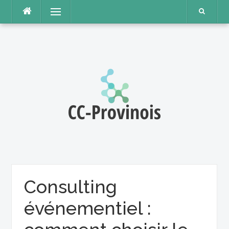
Aller
Menu
au
contenu
Consulting
événementiel :